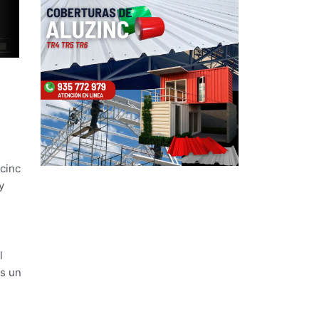
 cinc
y
l
es un