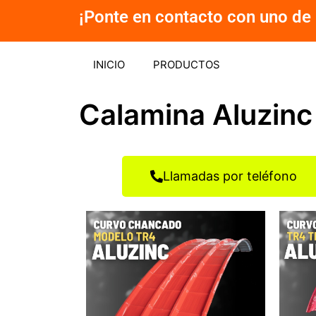
Ir
¡Ponte en contacto con uno de 
al
contenido
INICIO
PRODUCTOS
Calamina Aluzinc
Llamadas por teléfono