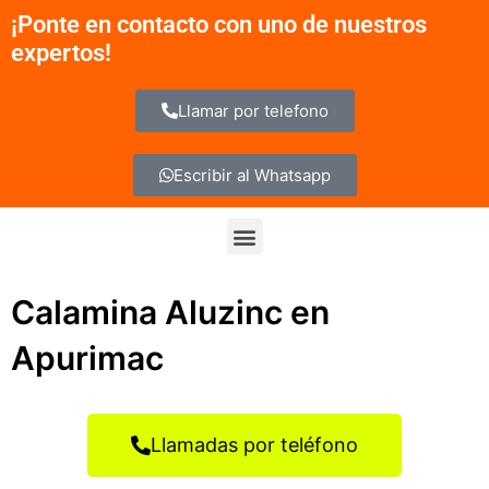
Ir
¡Ponte en contacto con uno de nuestros
al
expertos!
contenido
Llamar por telefono
Escribir al Whatsapp
Menu
Calamina Aluzinc en
Apurimac
Llamadas por teléfono