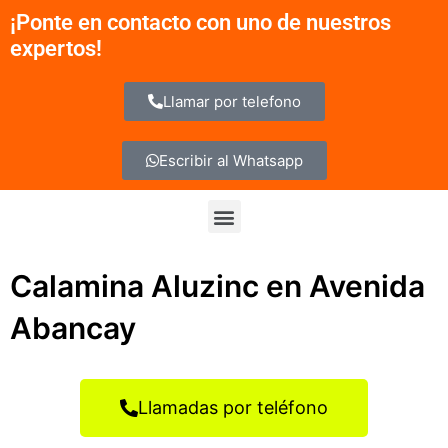
Ir
¡Ponte en contacto con uno de nuestros
al
expertos!
contenido
Llamar por telefono
Escribir al Whatsapp
Menu
Calamina Aluzinc en Avenida
Abancay
Llamadas por teléfono