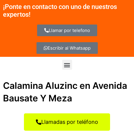
Ir
¡Ponte en contacto con uno de nuestros
al
expertos!
contenido
Llamar por telefono
Escribir al Whatsapp
Menu
Calamina Aluzinc en Avenida
Bausate Y Meza
Llamadas por teléfono