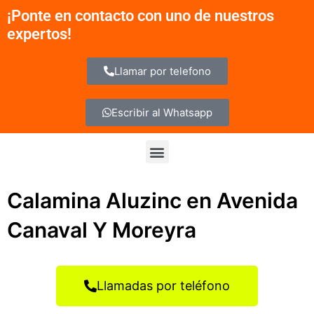
Ir
¡Ponte en contacto con uno de nuestros
al
expertos!
contenido
Llamar por telefono
Escribir al Whatsapp
Menu
Calamina Aluzinc en Avenida
Canaval Y Moreyra
Llamadas por teléfono