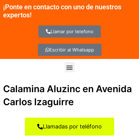
Ir
¡Ponte en contacto con uno de nuestros
al
expertos!
contenido
Llamar por telefono
Escribir al Whatsapp
Menu
Calamina Aluzinc en Avenida
Carlos Izaguirre
Llamadas por teléfono