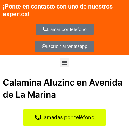
Ir
¡Ponte en contacto con uno de nuestros
al
expertos!
contenido
Llamar por telefono
Escribir al Whatsapp
Menu
Calamina Aluzinc en Avenida
de La Marina
Llamadas por teléfono