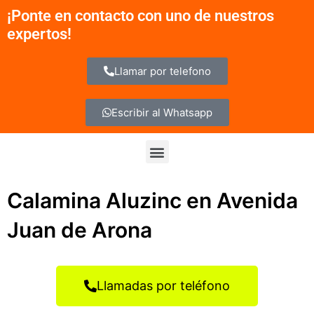
Ir
¡Ponte en contacto con uno de nuestros
al
expertos!
contenido
Llamar por telefono
Escribir al Whatsapp
Menu
Calamina Aluzinc en Avenida
Juan de Arona
Llamadas por teléfono