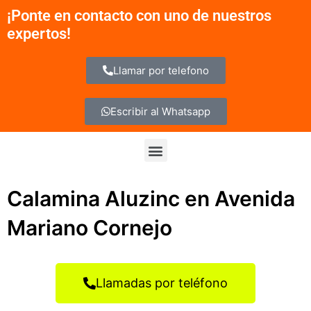
Ir
¡Ponte en contacto con uno de nuestros
al
expertos!
contenido
Llamar por telefono
Escribir al Whatsapp
Menu
Calamina Aluzinc en Avenida
Mariano Cornejo
Llamadas por teléfono