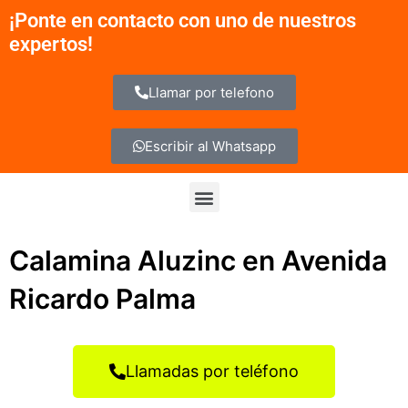
Ir
¡Ponte en contacto con uno de nuestros
al
expertos!
contenido
Llamar por telefono
Escribir al Whatsapp
Menu
Calamina Aluzinc en Avenida
Ricardo Palma
Llamadas por teléfono