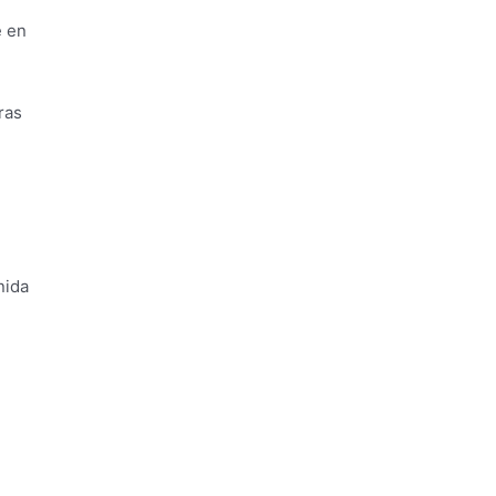
e en
ras
nida