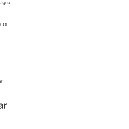
 agua
e se
ar
ar