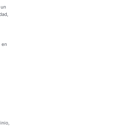
 un
dad,
o en
inio,