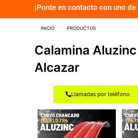
Ir
¡Ponte en contacto con uno de 
al
contenido
INICIO
PRODUCTOS
Calamina Aluzinc
Alcazar
Llamadas por teléfono