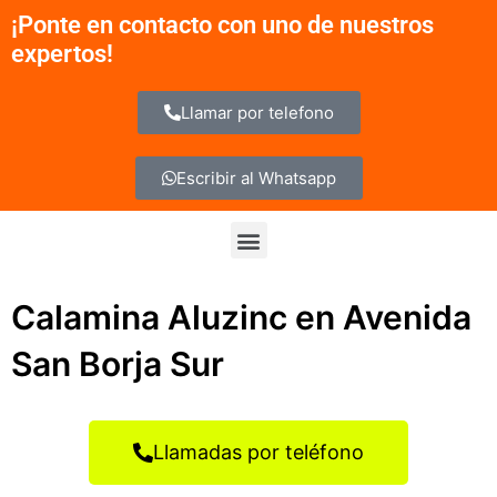
Ir
¡Ponte en contacto con uno de nuestros
al
expertos!
contenido
Llamar por telefono
Escribir al Whatsapp
Menu
Calamina Aluzinc en Avenida
San Borja Sur
Llamadas por teléfono