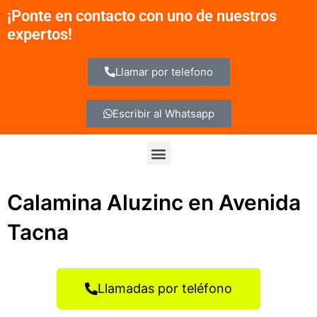
Ir
¡Ponte en contacto con uno de nuestros
al
expertos!
contenido
Llamar por telefono
Escribir al Whatsapp
Menu
Calamina Aluzinc en Avenida
Tacna
Llamadas por teléfono