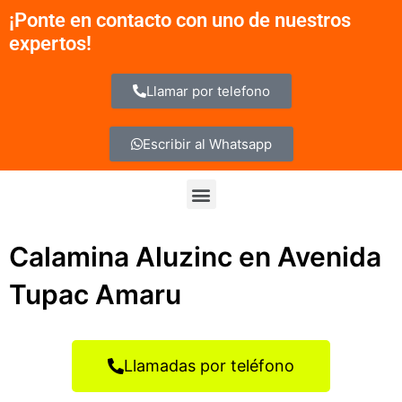
Ir
¡Ponte en contacto con uno de nuestros
al
expertos!
contenido
Llamar por telefono
Escribir al Whatsapp
Menu
Calamina Aluzinc en Avenida
Tupac Amaru
Llamadas por teléfono