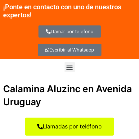
Ir
¡Ponte en contacto con uno de nuestros
al
expertos!
contenido
Llamar por telefono
Escribir al Whatsapp
Menu
Calamina Aluzinc en Avenida
Uruguay
Llamadas por teléfono