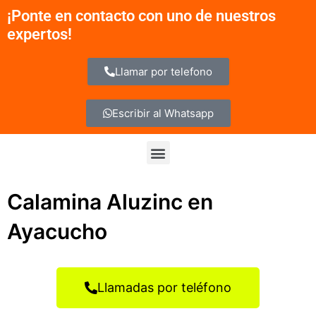
Ir
¡Ponte en contacto con uno de nuestros
al
expertos!
contenido
Llamar por telefono
Escribir al Whatsapp
Menu
Calamina Aluzinc en
Ayacucho
Llamadas por teléfono