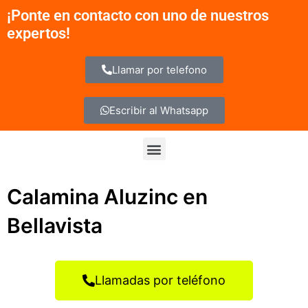
Ir
¡Ponte en contacto con uno de nuestros
al
expertos!
contenido
Llamar por telefono
Escribir al Whatsapp
Menu
Calamina Aluzinc en
Bellavista
Llamadas por teléfono