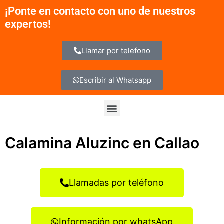
Ir
¡Ponte en contacto con uno de nuestros
al
expertos!
contenido
Llamar por telefono
Escribir al Whatsapp
Menu
Calamina Aluzinc en Callao
Llamadas por teléfono
Información por whatsApp