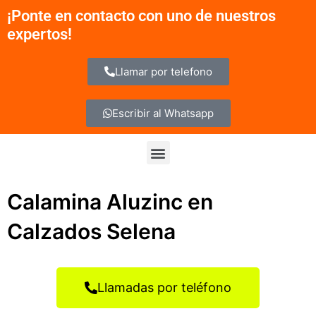
Ir
¡Ponte en contacto con uno de nuestros
al
expertos!
contenido
Llamar por telefono
Escribir al Whatsapp
Menu
Calamina Aluzinc en
Calzados Selena
Llamadas por teléfono