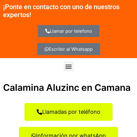
Ir
¡Ponte en contacto con uno de nuestros
al
expertos!
contenido
Llamar por telefono
Escribir al Whatsapp
Menu
Calamina Aluzinc en Camana
Llamadas por teléfono
Información por whatsApp