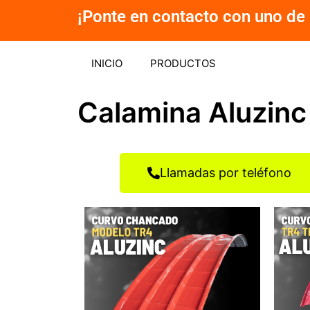
Ir
¡Ponte en contacto con uno de 
al
contenido
INICIO
PRODUCTOS
Calamina Aluzinc
Llamadas por teléfono