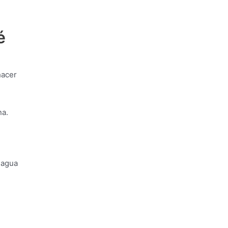
é
hacer
na.
 agua