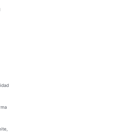
l
lidad
orma
ite,