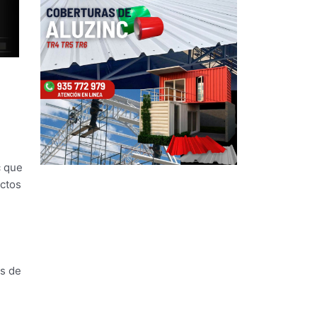
c que
uctos
ás de