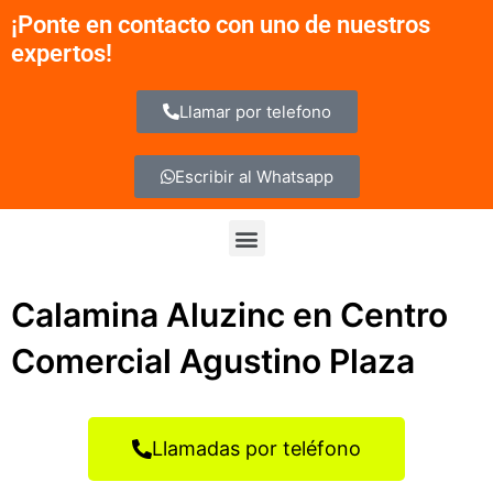
Ir
¡Ponte en contacto con uno de nuestros
al
expertos!
contenido
Llamar por telefono
Escribir al Whatsapp
Menu
Calamina Aluzinc en Centro
Comercial Agustino Plaza
Llamadas por teléfono