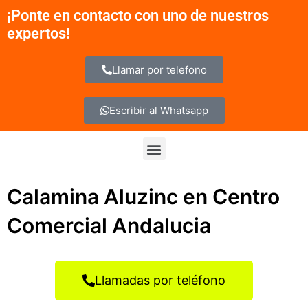
Ir
¡Ponte en contacto con uno de nuestros
al
expertos!
contenido
Llamar por telefono
Escribir al Whatsapp
Menu
Calamina Aluzinc en Centro
Comercial Andalucia
Llamadas por teléfono