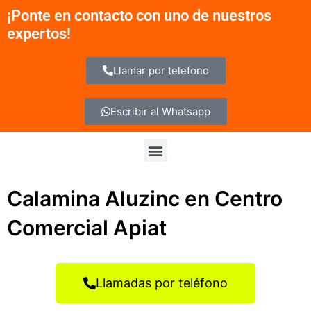
Ir
¡Ponte en contacto con uno de nuestros
al
expertos!
contenido
Llamar por telefono
Escribir al Whatsapp
Menu
Calamina Aluzinc en Centro
Comercial Apiat
Llamadas por teléfono