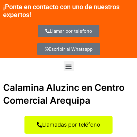
Ir
¡Ponte en contacto con uno de nuestros
al
expertos!
contenido
Llamar por telefono
Escribir al Whatsapp
Menu
Calamina Aluzinc en Centro
Comercial Arequipa
Llamadas por teléfono