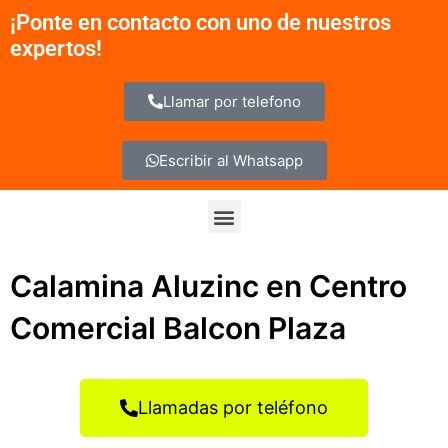
Ir
¡Ponte en contacto con uno de nuestros
al
expertos!
contenido
Llamar por telefono
Escribir al Whatsapp
Menu
Calamina Aluzinc en Centro
Comercial Balcon Plaza
Llamadas por teléfono