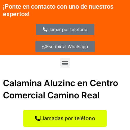
Ir
¡Ponte en contacto con uno de nuestros
al
expertos!
contenido
Llamar por telefono
Escribir al Whatsapp
Menu
Calamina Aluzinc en Centro
Comercial Camino Real
Llamadas por teléfono