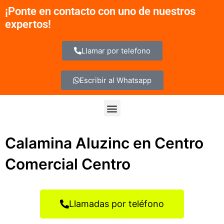
Ir
¡Ponte en contacto con uno de nuestros
al
expertos!
contenido
Llamar por telefono
Escribir al Whatsapp
Menu
Calamina Aluzinc en Centro
Comercial Centro
Llamadas por teléfono