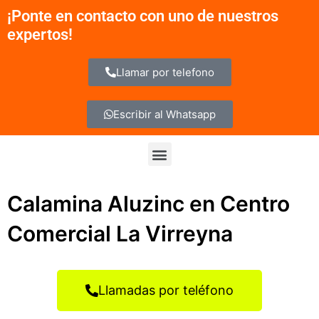
Ir
¡Ponte en contacto con uno de nuestros
al
expertos!
contenido
Llamar por telefono
Escribir al Whatsapp
Menu
Calamina Aluzinc en Centro
Comercial La Virreyna
Llamadas por teléfono