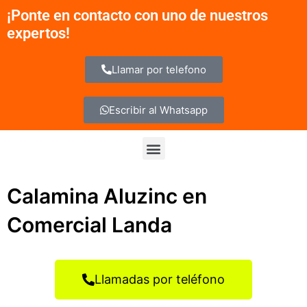
Ir
¡Ponte en contacto con uno de nuestros
al
expertos!
contenido
Llamar por telefono
Escribir al Whatsapp
Menu
Calamina Aluzinc en
Comercial Landa
Llamadas por teléfono