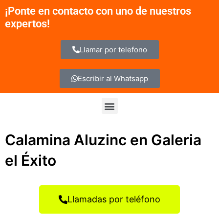
Ir
¡Ponte en contacto con uno de nuestros
al
expertos!
contenido
Llamar por telefono
Escribir al Whatsapp
Menu
Calamina Aluzinc en Galeria
el Éxito
Llamadas por teléfono