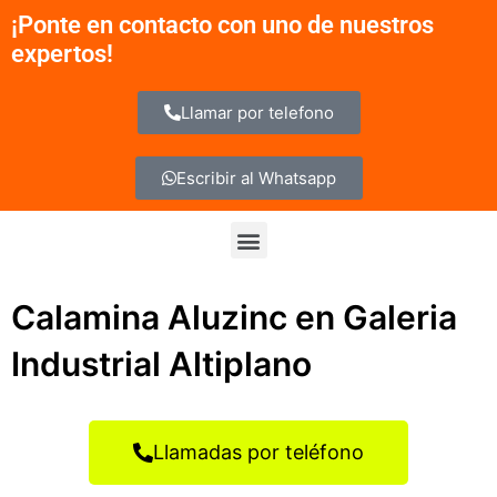
Ir
¡Ponte en contacto con uno de nuestros
al
expertos!
contenido
Llamar por telefono
Escribir al Whatsapp
Menu
Calamina Aluzinc en Galeria
Industrial Altiplano
Llamadas por teléfono