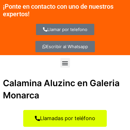
Ir
¡Ponte en contacto con uno de nuestros
al
expertos!
contenido
Llamar por telefono
Escribir al Whatsapp
Menu
Calamina Aluzinc en Galeria
Monarca
Llamadas por teléfono