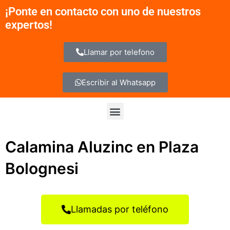
Ir
¡Ponte en contacto con uno de nuestros
al
expertos!
contenido
Llamar por telefono
Escribir al Whatsapp
Menu
Calamina Aluzinc en Plaza
Bolognesi
Llamadas por teléfono