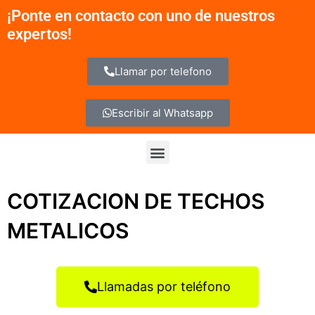
Ir
¡Ponte en contacto con uno de nuestros
al
expertos!
contenido
Llamar por telefono
Escribir al Whatsapp
Menu
COTIZACION DE TECHOS
METALICOS
Llamadas por teléfono