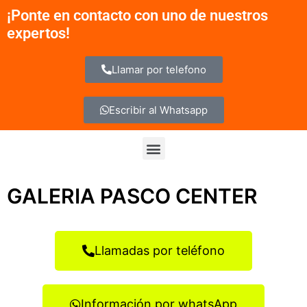
Ir
¡Ponte en contacto con uno de nuestros
al
expertos!
contenido
Llamar por telefono
Escribir al Whatsapp
Menu
GALERIA PASCO CENTER
Llamadas por teléfono
Información por whatsApp