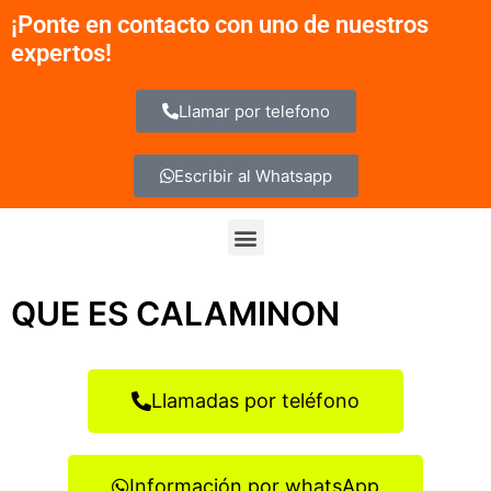
Ir
¡Ponte en contacto con uno de nuestros
al
expertos!
contenido
Llamar por telefono
Escribir al Whatsapp
Menu
QUE ES CALAMINON
Llamadas por teléfono
Información por whatsApp