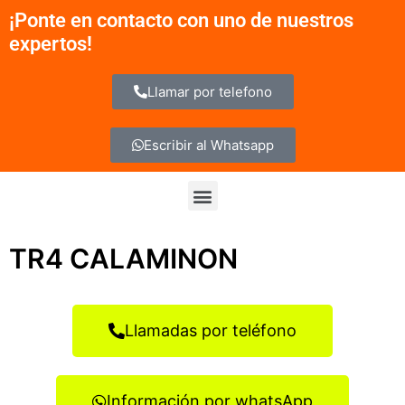
Ir
¡Ponte en contacto con uno de nuestros
al
expertos!
contenido
Llamar por telefono
Escribir al Whatsapp
Menu
TR4 CALAMINON
Llamadas por teléfono
Información por whatsApp