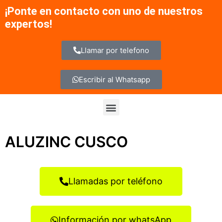
Ir
¡Ponte en contacto con uno de nuestros
al
expertos!
contenido
Llamar por telefono
Escribir al Whatsapp
Menu
ALUZINC CUSCO
Llamadas por teléfono
Información por whatsApp