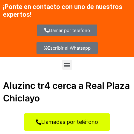
Ir
¡Ponte en contacto con uno de nuestros
al
expertos!
contenido
Llamar por telefono
Escribir al Whatsapp
Menu
Aluzinc tr4 cerca a Real Plaza
Chiclayo
Llamadas por teléfono