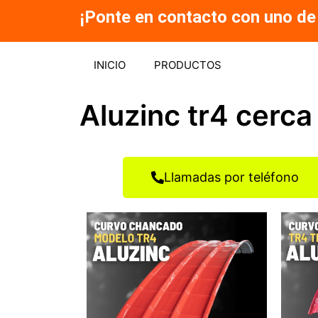
Ir
¡Ponte en contacto con uno de
al
contenido
INICIO
PRODUCTOS
Aluzinc tr4 cerc
Llamadas por teléfono