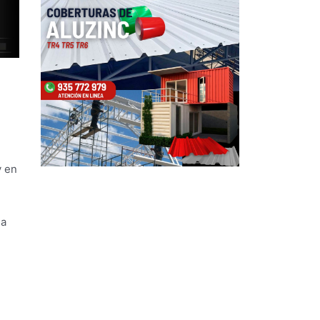
y en
 a