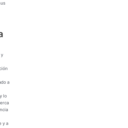
sus
a
 y
ción
ado a
y lo
cerca
ncia
e y a