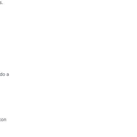
s.
do a
con