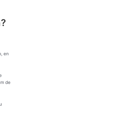
n?
o, en
e
mm de
u