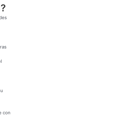
s?
ades
ras
l
su
e con