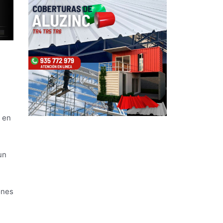
y en
un
ones