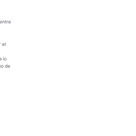
 entre
 el
a lo
ho de