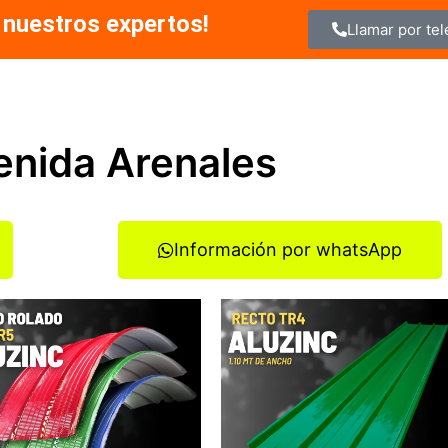
 nuestros expertos!
Llamar por te
venida Arenales
Información por whatsApp