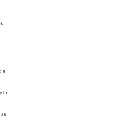
as
o a
y lo
 se