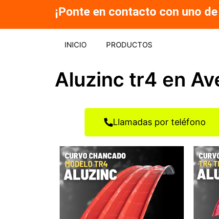
Ir
¡Ponte en contacto con uno de
al
contenido
INICIO
PRODUCTOS
Aluzinc tr4 en A
Llamadas por teléfono