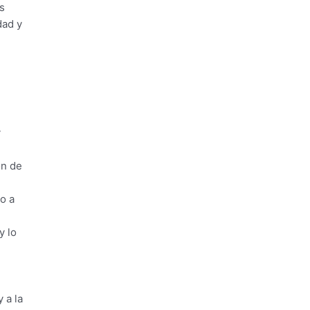
s
dad y
y
ón de
o a
y lo
 a la