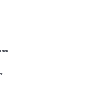
00 mm
ente