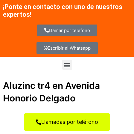
Ir
¡Ponte en contacto con uno de nuestros
al
expertos!
contenido
Llamar por telefono
Escribir al Whatsapp
Menu
Aluzinc tr4 en Avenida
Honorio Delgado
Llamadas por teléfono