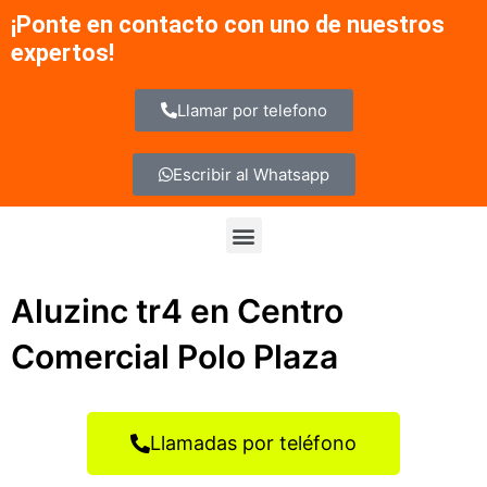
Ir
¡Ponte en contacto con uno de nuestros
al
expertos!
contenido
Llamar por telefono
Escribir al Whatsapp
Menu
Aluzinc tr4 en Centro
Comercial Polo Plaza
Llamadas por teléfono