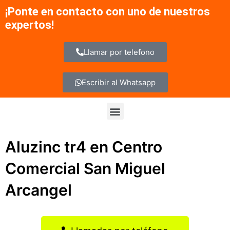
Ir
¡Ponte en contacto con uno de nuestros
al
expertos!
contenido
Llamar por telefono
Escribir al Whatsapp
Menu
Aluzinc tr4 en Centro
Comercial San Miguel
Arcangel