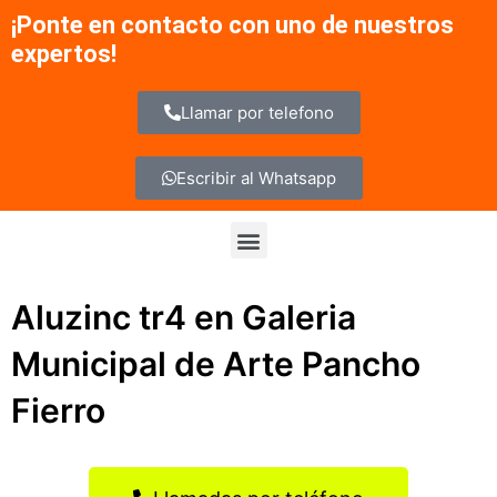
Ir
¡Ponte en contacto con uno de nuestros
al
expertos!
contenido
Llamar por telefono
Escribir al Whatsapp
Menu
Aluzinc tr4 en Galeria
Municipal de Arte Pancho
Fierro