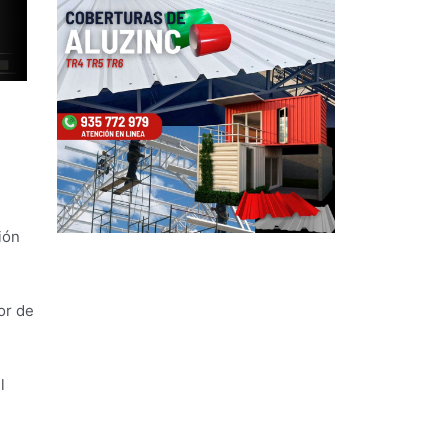
ión
or de
l