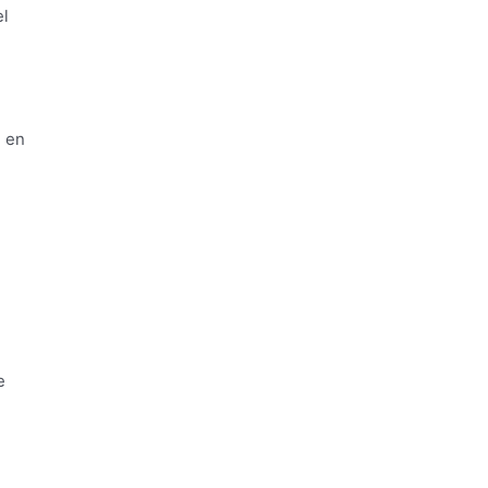
el
e en
e