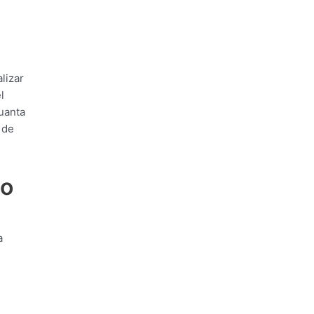
lizar
l
uanta
 de
do
a