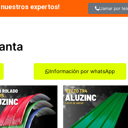
 nuestros expertos!
Llamar por te
uanta
Información por whatsApp