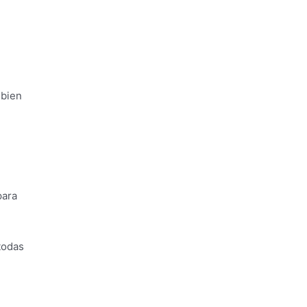
 bien
para
todas