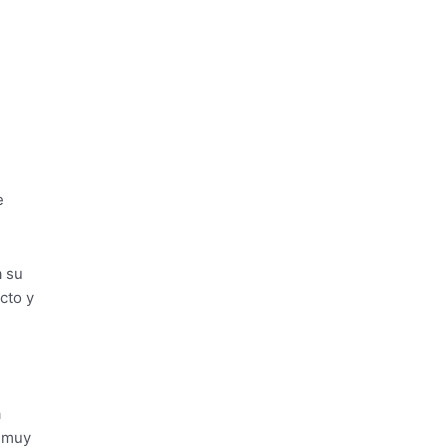
e
a su
cto y
a
l muy