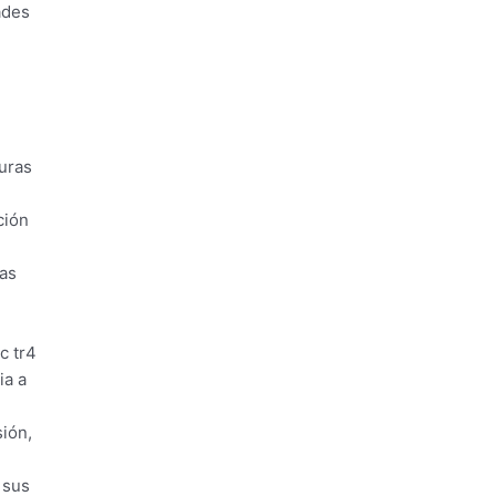
ades
turas
ción
das
c tr4
ia a
sión,
 sus