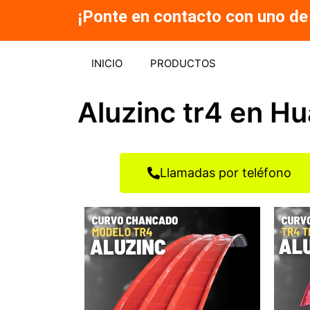
Ir
¡Ponte en contacto con uno de
al
contenido
INICIO
PRODUCTOS
Aluzinc tr4 en H
Llamadas por teléfono