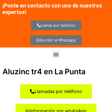
Ir
¡Ponte en contacto con uno de nuestros
al
expertos!
contenido
Llamar por telefono
Escribir al Whatsapp
Menu
Aluzinc tr4 en La Punta
Llamadas por teléfono
Información por whatsApp