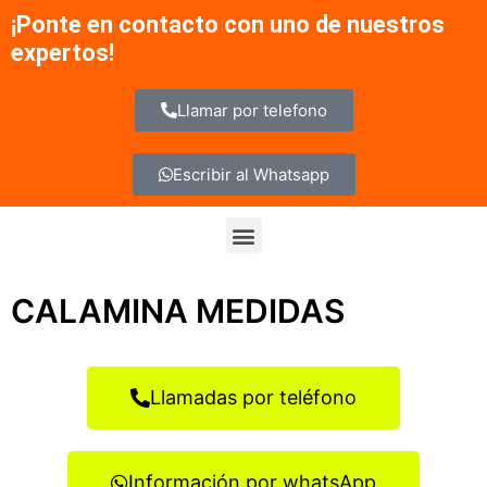
Ir
¡Ponte en contacto con uno de nuestros
al
expertos!
contenido
Llamar por telefono
Escribir al Whatsapp
Menu
CALAMINA MEDIDAS
Llamadas por teléfono
Información por whatsApp