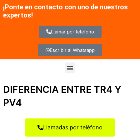
Ir
¡Ponte en contacto con uno de nuestros
al
expertos!
contenido
Llamar por telefono
Escribir al Whatsapp
Menu
DIFERENCIA ENTRE TR4 Y
PV4
Llamadas por teléfono